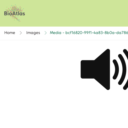
Home
Images
Media - bcf16820-99f1-4a83-8b0a-da78