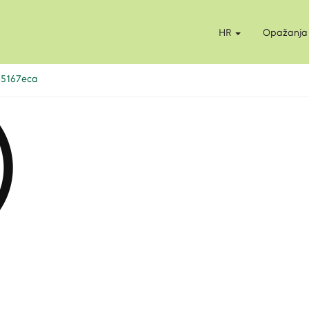
HR
Opažanja
65167eca