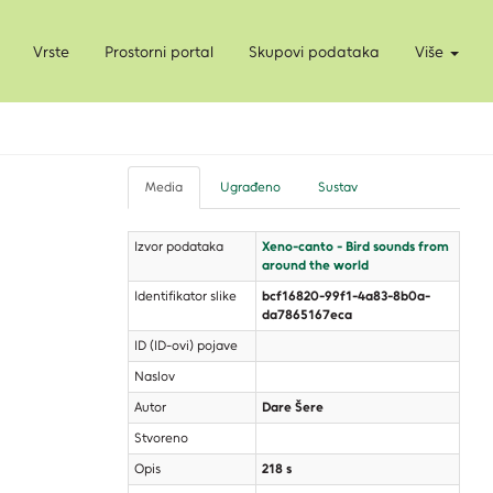
Vrste
Prostorni portal
Skupovi podataka
Više
Media
Ugrađeno
Sustav
Izvor podataka
Xeno-canto - Bird sounds from
around the world
Identifikator slike
bcf16820-99f1-4a83-8b0a-
da7865167eca
ID (ID-ovi) pojave
Naslov
Autor
Dare Šere
Stvoreno
Opis
218 s