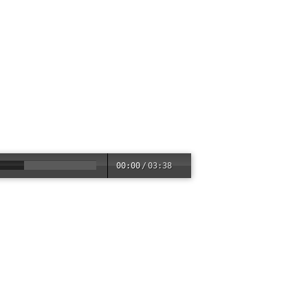
00:00
/
03:38