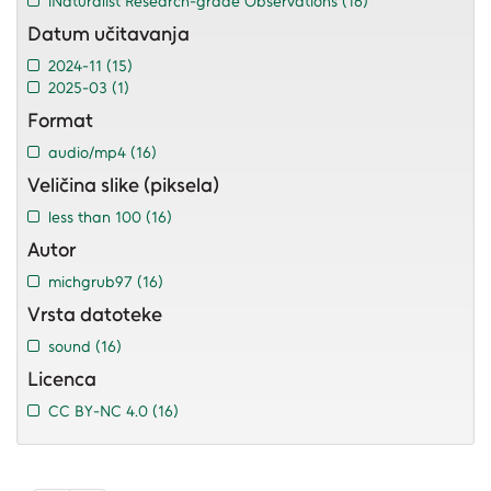
iNaturalist Research-grade Observations
(16)
Datum učitavanja
2024-11
(15)
2025-03
(1)
Format
audio/mp4
(16)
Veličina slike (piksela)
less than 100
(16)
Autor
michgrub97
(16)
Vrsta datoteke
sound
(16)
Licenca
CC BY-NC 4.0
(16)