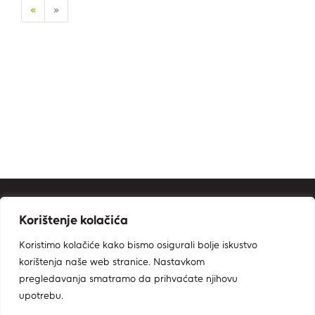
«
»
Kontakt informacije
Korištenje kolačića
Ministarstvo zaštite okoliša i zelene tranzicije
Koristimo kolačiće kako bismo osigurali bolje iskustvo
Zavod za zaštitu okoliša i prirode
korištenja naše web stranice. Nastavkom
Radnička cesta 80, 10000 Zagreb
pregledavanja smatramo da prihvaćate njihovu
bioportal@mzozt.hr
upotrebu.
01/5502-900