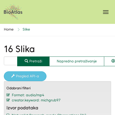
Toggl
navig
Home
Slike
16 Slika
Pretraži
Napredno pretraživanje
Pregled API-a
Odabrani filteri
Format: audio/mp4
creator.keyword: michgrub97
Izvor podataka