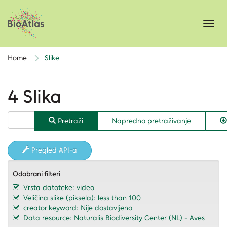
Toggl
navig
Home
Slike
4 Slika
Pretraži
Napredno pretraživanje
Pregled API-a
Odabrani filteri
Vrsta datoteke: video
Veličina slike (piksela): less than 100
creator.keyword: Nije dostavljeno
Data resource: Naturalis Biodiversity Center (NL) - Aves