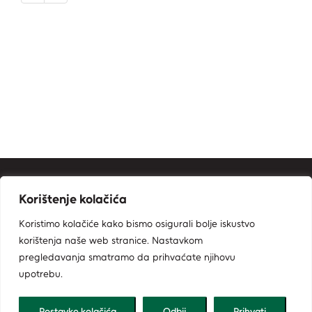
Kontakt informacije
Korištenje kolačića
Ministarstvo zaštite okoliša i zelene tranzicije
Koristimo kolačiće kako bismo osigurali bolje iskustvo
Zavod za zaštitu okoliša i prirode
korištenja naše web stranice. Nastavkom
Radnička cesta 80, 10000 Zagreb
pregledavanja smatramo da prihvaćate njihovu
bioportal@mzozt.hr
upotrebu.
01/5502-900
Postavke kolačića
Odbij
Prihvati